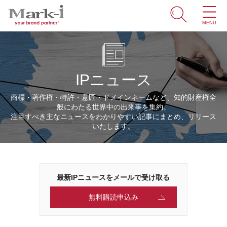
MENU
ホーム
サービス
IPニュース
取引事例
商標・著作権・特許・意匠・ドメインネームなど、知的財産権全
般にわたる世界中の出来事を集約。
商標・ブランドの豆知識
注目すべき主なニュースをわかりやすい記事にまとめ、リリース
いたします。
知財情報
企業情報
最新IPニュースをメールで受け取る
ENGLISH
無料購読申込み