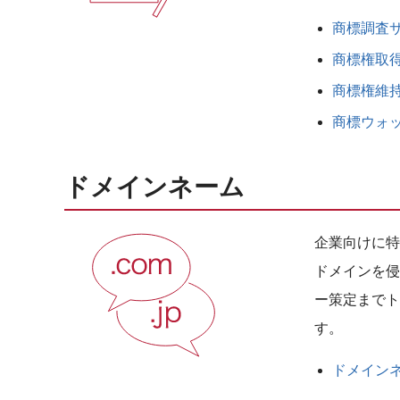
商標調査
商標権取
商標権維
商標ウォ
ドメインネーム
企業向けに特
ドメインを侵
ー策定までト
す。
ドメイン