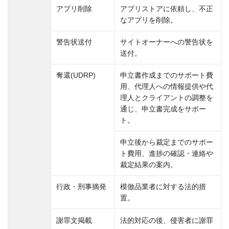
アプリ削除
アプリストアに依頼し、不正
なアプリを削除。
警告状送付
サイトオーナーへの警告状を
送付。
奪還(UDRP)
申立書作成までのサポート費
用、代理人への情報提供や代
理人とクライアントの調整を
通じ、申立書完成をサポー
ト。
申立後から裁定までのサポー
ト費用、進捗の確認・連絡や
裁定結果の案内。
行政・刑事摘発
模倣品業者に対する法的措
置。
謝罪文掲載
法的対応の後、侵害者に謝罪