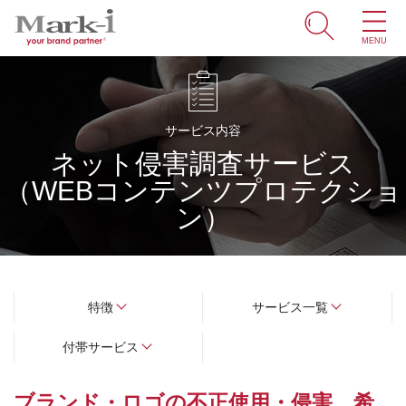
MENU
ホーム
サービス
サービス内容
ネット侵害調査サービス
取引事例
（WEBコンテンツプロテクショ
商標・ブランドの豆知識
ン）
知財情報
企業情報
特徴
サービス一覧
ENGLISH
付帯サービス
ブランド・ロゴの不正使用・侵害、希