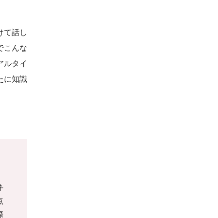
けて話し
でこんな
アルタイ
たに知識
弁
点
際