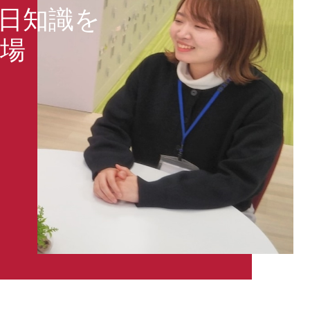
日知識を
場