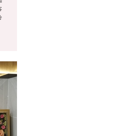
知
客
分