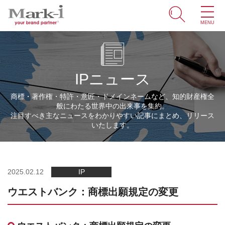
MENU
ホーム
サービス
IPニュース
取引事例
商標・著作権・特許・意匠・ドメインネームなど、知的財産権全
般にわたる世界中の出来事を集約。
商標・ブランドの豆知識
注目すべき主なニュースをわかりやすい記事にまとめ、リリース
いたします。
知財情報
企業情報
2025.02.12
IP
ウエストバンク：商標出願規定の変更
ENGLISH