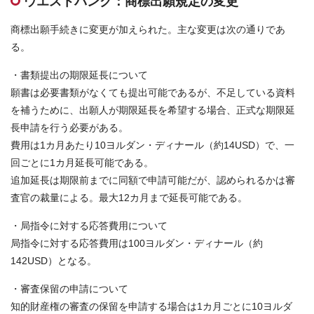
ウエストバンク：商標出願規定の変更
お問合せはこちら
商標出願手続きに変更が加えられた。主な変更は次の通りであ
る。
資料ダウンロード
・書類提出の期限延長について
願書は必要書類がなくても提出可能であるが、不足している資料
を補うために、出願人が期限延長を希望する場合、正式な期限延
長申請を行う必要がある。
費用は1カ月あたり10ヨルダン・ディナール（約14USD）で、一
回ごとに1カ月延長可能である。
追加延長は期限前までに同額で申請可能だが、認められるかは審
査官の裁量による。最大12カ月まで延長可能である。
・局指令に対する応答費用について
局指令に対する応答費用は100ヨルダン・ディナール（約
142USD）となる。
・審査保留の申請について
知的財産権の審査の保留を申請する場合は1カ月ごとに10ヨルダ