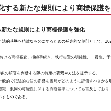
化する新たな規則により商標保護を
る新たな規則により商標保護を強化
法的基準を精緻なものにするための補完的な規則として、202
アにおける商標審査、拒絶手続き、執行措置の明確性、一貫性、
印象の類否を判断する際の特定の要素や方法を提示する。
一般的で記述的な語の影響を当局がどのように評価すべきかを
認識、混同の可能性に関する判断基準についても言及しており
示すものである。