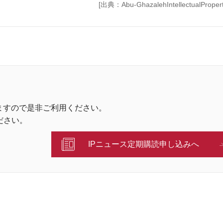
[出典：Abu-GhazalehIntellectualPropert
ますので是非ご利用ください。
ださい。
IPニュース定期購読申し込みへ