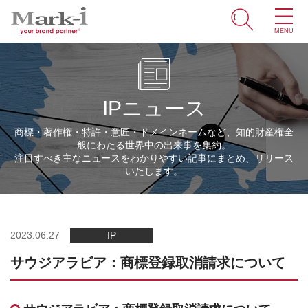
MENU
ホーム
サービス
IPニュース
取引事例
商標・著作権・特許・意匠・ドメインネームなど、知的財産権全
般にわたる世界中の出来事を集約。
商標・ブランドの豆知識
注目すべき主なニュースをわかりやすい記事にまとめ、リリース
いたします。
知財情報
企業情報
2023.06.27
IP
サウジアラビア：商標登録取消請求について
ENGLISH