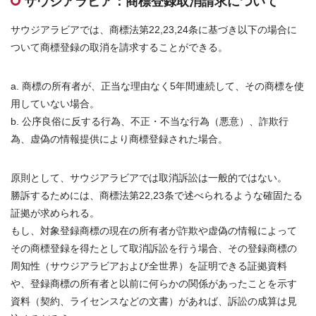
サウジアラビア：商標登録取消請求について
お問合せはこちら
サウジアラビアでは、商標法第22,23,24条に基づき以下の場合に
ついて商標登録の取消を請求することができる。
資料ダウンロード
a. 商標の所有者が、正当な理由なく5年間連続して、その商標を使
用していない場合。
b. 公序良俗に反する行為、不正・不当な行為（悪意）、詐欺行
為、虚偽の情報提供により商標登録された場合。
原則として、サウジアラビアでは取消訴訟は一般的ではない。
勝訴するためには、商標法第22,23条で述べられるような確固たる
証拠が求められる。
もし、対象登録商標の現在の所有者が詐欺や虚偽の情報によって
その商標登録を得たとして取消訴訟を行う場合、その登録商標の
周知性（サウジアラビアおよび全世界）を証明できる証拠資料
や、登録商標の所有者と以前に何らかの関係があったことを示す
資料（契約、ライセンスなどの文書）があれば、訴訟の成算は見