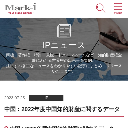
MENU
ホーム
サービス
IPニュース
取引事例
商標・著作権・特許・意匠・ドメインネームなど、知的財産権全
般にわたる世界中の出来事を集約。
商標・ブランドの豆知識
注目すべき主なニュースをわかりやすい記事にまとめ、リリース
いたします。
知財情報
企業情報
2023.07.25
IP
中国：2022年度中国知的財産に関するデータ
ENGLISH