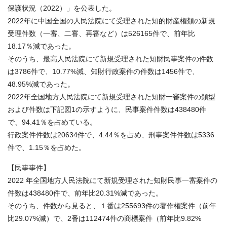
保護状況（2022）」を公表した。
2022年に中国全国の人民法院にて受理された知的財産権類の新規
受理件数（一審、二審、再審など）は526165件で、前年比
18.17％減であった。
そのうち、最高人民法院にて新規受理された知財民事案件の件数
は3786件で、10.77%減、知財行政案件の件数は1456件で、
48.95%減であった。
2022年全国地方人民法院にて新規受理された知財一審案件の類型
および件数は下記図1の示すように、民事案件件数は438480件
で、94.41％を占めている。
行政案件件数は20634件で、4.44％を占め、刑事案件件数は5336
件で、1.15％を占めた。
【民事事件】
2022 年全国地方人民法院にて新規受理された知財民事一審案件の
件数は438480件で、前年比20.31%減であった。
そのうち、件数から見ると、１番は255693件の著作権案件（前年
比29.07%減）で、2番は112474件の商標案件（前年比9.82%