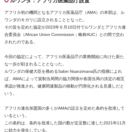
ルワンダ：アフリカ医薬品庁設置
お問合せはこちら
アフリカ初の機関となるアフリカ医薬品庁（AMA）の本部は、ル
ワンダのキガリに設立されることとなった。
資料ダウンロード
その旨を定めた協定が2023年６月10日付でルワンダとアフリカ連
合委員会（African Union Commission；略称AUC）との間で交わ
されたのである。
今回の協定によって、アフリカ医薬品庁の業務開始に向けた新た
な一歩が刻まれることとなった。
ルワンダの保健大臣を務めるSabin Nsanzimana氏の指摘によれ
ば、AMAによって規制当局間の協力関係や各国当局の決定の相互
承認が推進され、健康関連製品の移動が円滑化される見通しだと
いう。
アフリカ連合加盟国の多くがAMAの設立を定めた条約を批准して
いるという。
この条約は、条約を批准した国の数が定足数に達した2021年11月
に効力を発生している。