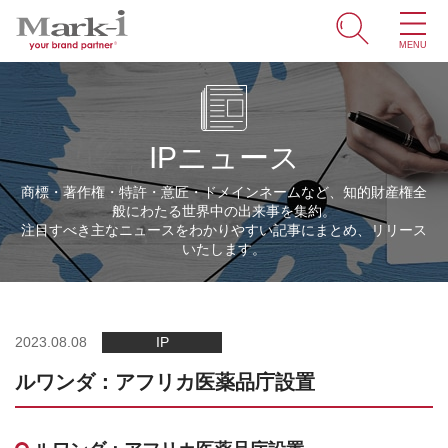
MENU
ホーム
サービス
IPニュース
取引事例
商標・著作権・特許・意匠・ドメインネームなど、知的財産権全
般にわたる世界中の出来事を集約。
商標・ブランドの豆知識
注目すべき主なニュースをわかりやすい記事にまとめ、リリース
いたします。
知財情報
企業情報
2023.08.08
IP
ルワンダ：アフリカ医薬品庁設置
ENGLISH