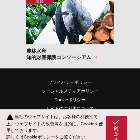
農林水産
知的財産保護コンソーシアム
プライバシーポリシー
ソーシャルメディアポリシー
Cookieポリシー
サイトのご利用について
warning
当社のウェブサイトは、お客様の利便性向
サイトマップ
check
上、ウェブサイトの改善等を目的に、Cookieを使
同
用しております。
意
詳しくは
Cookieポリシー
をご覧ください。
す