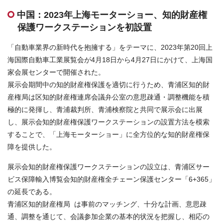
お問合せはこちら
中国：2023年上海モーターショー、知的財産権
保護ワークステーションを初設置
資料ダウンロード
「自動車業界の新時代を抱擁する」をテーマに、2023年第20回上
海国際自動車工業展覧会が4月18日から4月27日にかけて、上海国
家会展センターで開催された。
展示会期間中の知的財産権保護を適切に行うため、青浦区知的財
産権局は区知的財産権連席会議弁公室の意思疎通・調整機能を積
極的に発揮し、青浦裁判所、青浦検察院と共同で展示会に出展
し、展示会知的財産権保護ワークステーションの設置方法を模索
することで、「上海モーターショー」に全方位的な知的財産権保
障を提供した。
展示会知的財産権保護ワークステーションの設立は、青浦区サー
ビス保障輸入博覧会知的財産権全チェーン保護センター「6+365」
の延長である。
青浦区知的財産権局 は事前のマッチング、十分な計画、意思疎
通、調整を通じて、会議参加企業の基本的状況を把握し、相応の