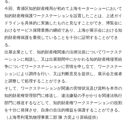
る。
今回、青浦区知的財産権局が初めて上海モーターショーにおいて
知的財産権保護ワークステーションを設置したことは、上述ガイ
ドラインを具体的に実施したものと見なすことができ、博覧会に
おけるサービス保障業務の継続であり、上海が展示会における知
的財産権保護を重視していることを十分に証明することができ
る。
出展企業として、知的財産権関連の法律法規についてワークステ
ーションに相談し、又は出展期間中にかかわる知的財産権侵害紛
争についてワークステーションに苦情を申し立て、ワークステー
ションにより調停を行い、又は判断意見を提供し、展示会主催者
と調整して処理することができる。
そして、ワークステーションが関連の苦情状況及び資料を本市の
知的財産権管理部門に移送し、違法嫌疑の手がかりを関連法執行
部門に移送するなどして、知的財産権ワークステーションの役割
を十分に発揮させ、自身の合法的権益を保護することができる。
（上海専利電気物理事業二部 陳 力奕より原稿提供）