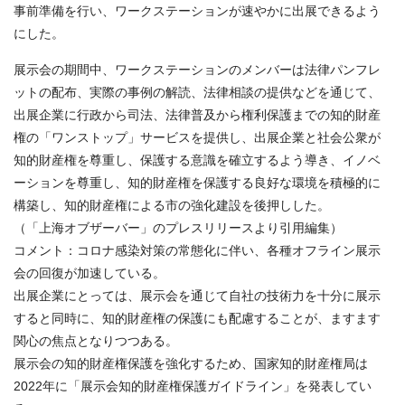
事前準備を行い、ワークステーションが速やかに出展できるよう
にした。
展示会の期間中、ワークステーションのメンバーは法律パンフレ
ットの配布、実際の事例の解読、法律相談の提供などを通じて、
出展企業に行政から司法、法律普及から権利保護までの知的財産
権の「ワンストップ」サービスを提供し、出展企業と社会公衆が
知的財産権を尊重し、保護する意識を確立するよう導き、イノベ
ーションを尊重し、知的財産権を保護する良好な環境を積極的に
構築し、知的財産権による市の強化建設を後押しした。
（「上海オブザーバー」のプレスリリースより引用編集）
コメント：コロナ感染対策の常態化に伴い、各種オフライン展示
会の回復が加速している。
出展企業にとっては、展示会を通じて自社の技術力を十分に展示
すると同時に、知的財産権の保護にも配慮することが、ますます
関心の焦点となりつつある。
展示会の知的財産権保護を強化するため、国家知的財産権局は
2022年に「展示会知的財産権保護ガイドライン」を発表してい