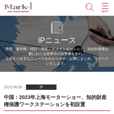
MENU
ホーム
サービス
IPニュース
取引事例
商標・著作権・特許・意匠・ドメインネームなど、知的財産権全
般にわたる世界中の出来事を集約。
商標・ブランドの豆知識
注目すべき主なニュースをわかりやすい記事にまとめ、リリース
いたします。
知財情報
企業情報
2023.08.08
IP
中国：2023年上海モーターショー、知的財産
ENGLISH
権保護ワークステーションを初設置