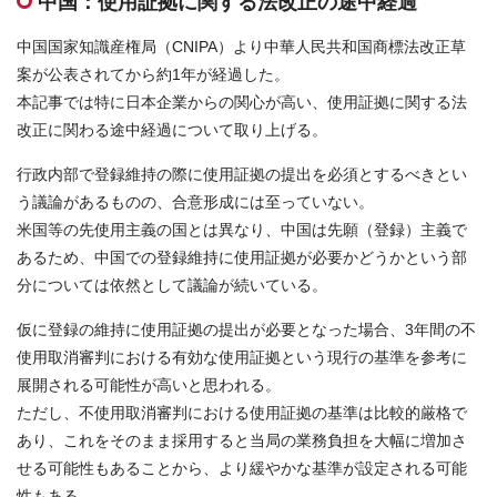
中国：使用証拠に関する法改正の途中経過
お問合せはこちら
中国国家知識産権局（CNIPA）より中華人民共和国商標法改正草
案が公表されてから約1年が経過した。
資料ダウンロード
本記事では特に日本企業からの関心が高い、使用証拠に関する法
改正に関わる途中経過について取り上げる。
行政内部で登録維持の際に使用証拠の提出を必須とするべきとい
う議論があるものの、合意形成には至っていない。
米国等の先使用主義の国とは異なり、中国は先願（登録）主義で
あるため、中国での登録維持に使用証拠が必要かどうかという部
分については依然として議論が続いている。
仮に登録の維持に使用証拠の提出が必要となった場合、3年間の不
使用取消審判における有効な使用証拠という現行の基準を参考に
展開される可能性が高いと思われる。
ただし、不使用取消審判における使用証拠の基準は比較的厳格で
あり、これをそのまま採用すると当局の業務負担を大幅に増加さ
せる可能性もあることから、より緩やかな基準が設定される可能
性もある。