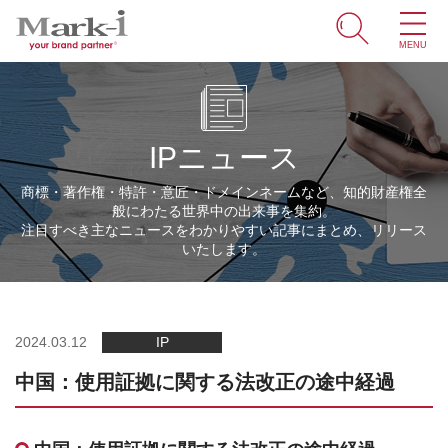
MENU
ホーム
サービス
IPニュース
取引事例
商標・著作権・特許・意匠・ドメインネームなど、知的財産権全
般にわたる世界中の出来事を集約。
商標・ブランドの豆知識
注目すべき主なニュースをわかりやすい記事にまとめ、リリース
いたします。
知財情報
企業情報
2024.03.12
IP
中国：使用証拠に関する法改正の途中経過
ENGLISH