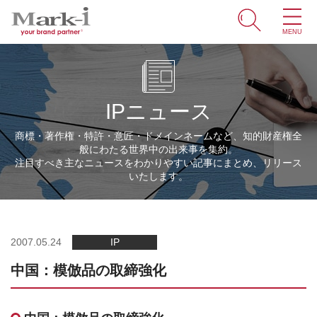
MENU
ホーム
サービス
IPニュース
取引事例
商標・著作権・特許・意匠・ドメインネームなど、知的財産権全
般にわたる世界中の出来事を集約。
商標・ブランドの豆知識
注目すべき主なニュースをわかりやすい記事にまとめ、リリース
いたします。
知財情報
企業情報
2007.05.24
IP
中国：模倣品の取締強化
ENGLISH