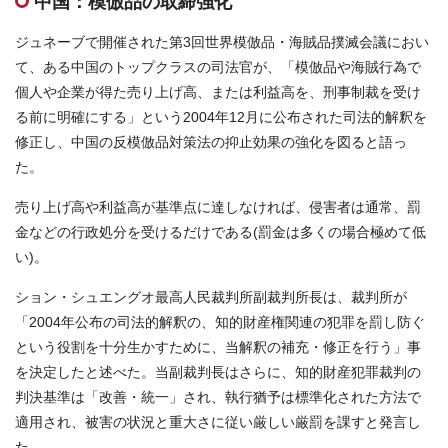
中国：模倣品の取締強化
お問合せはこちら
ジュネーブで開催された第3回世界模倣品・海賊品撲滅会議におい
て、ある中国のトップクラスの司法官が、「模倣品や海賊行為で
資料ダウンロード
個人や企業が得た売り上げ高、または利益高を、刑事制裁を受け
る前に明確にする」という2004年12月に公布された司法的解釈を
修正し、中国の反模倣品対策法の抑止効果の強化を図ると語っ
た。
売り上げ高や利益高が基準点に達しなければ、侵害者は通常、罰
金などの行政処分を受けるだけである(罰金は多くの場合極めて低
い)。
ション・シュエングオ最高人民裁判所副裁判所長は、裁判所が
「2004年公布の司法的解釈の、知的財産権関連の犯罪を罰し防ぐ
という役割を十分生かすために、当解釈の補充・修正を行う」事
を決定したと述べた。当副裁判長はさらに、知的財産犯罪裁判の
判決基準は「改善・統一」され、執行猶予は標準化された方法で
適用され、被害の状況と重大さに従い厳しい厳罰を課すと発言し
た。