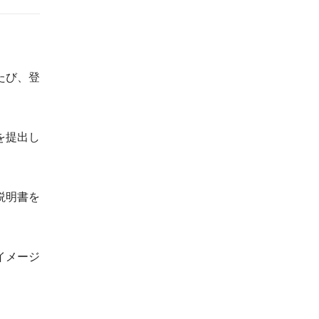
たび、登
を提出し
説明書を
イメージ