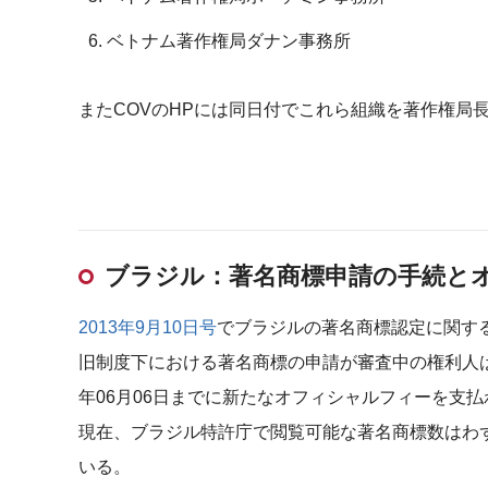
ベトナム著作権局ダナン事務所
またCOVのHPには同日付でこれら組織を著作権局
ブラジル：著名商標申請の手続と
2013年9月10日号
でブラジルの著名商標認定に関する
旧制度下における著名商標の申請が審査中の権利人は
年06月06日までに新たなオフィシャルフィーを支
現在、ブラジル特許庁で閲覧可能な著名商標数はわずか18件で、Pir
いる。