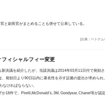
長官と副長官がまとめることも併せて公表している。
[出典：ベトナム
オフィシャルフィー変更
新決議を紹介したが、当該決議は2014年03月11日付で発効
、発効日より90日以内に著名性を示す証拠の提出が求められ、
払わなければならない。
elli,McDonald’s, 3M, Goodyear, Chanel等が