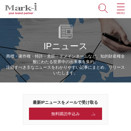
MENU
ホーム
サービス
IPニュース
取引事例
商標・著作権・特許・意匠・ドメインネームなど、知的財産権全
般にわたる世界中の出来事を集約。
商標・ブランドの豆知識
注目すべき主なニュースをわかりやすい記事にまとめ、リリース
いたします。
知財情報
企業情報
最新IPニュースをメールで受け取る
ENGLISH
無料購読申込み