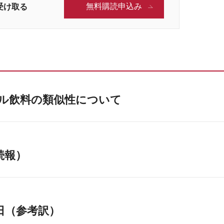
無料購読申込み
受け取る
ル飲料の類似性について
続報）
業日（参考訳）