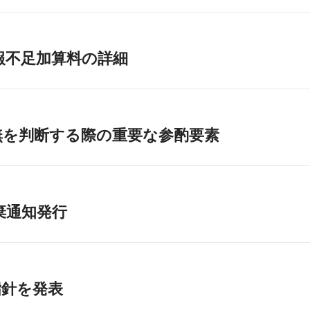
報不足加算料の詳細
無を判断する際の重要な参酌要素
棄通知発行
指針を発表