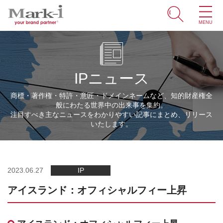
MENU
ホーム
サービス
IPニュース
取引事例
商標・著作権・特許・意匠・ドメインネームなど、知的財産権全
般にわたる世界中の出来事を集約。
商標・ブランドの豆知識
注目すべき主なニュースをわかりやすい記事にまとめ、リリース
いたします。
知財情報
企業情報
2023.06.27
IP
アイスランド：オフィシャルフィー上昇
ENGLISH