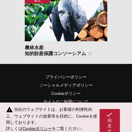
農林水産
知的財産保護コンソーシアム
プライバシーポリシー
ソーシャルメディアポリシー
Cookieポリシー
サイトのご利用について
warning
当社のウェブサイトは、お客様の利便性向
サイトマップ
check
上、ウェブサイトの改善等を目的に、Cookieを使
同
用しております。
意
詳しくは
Cookieポリシー
をご覧ください。
す