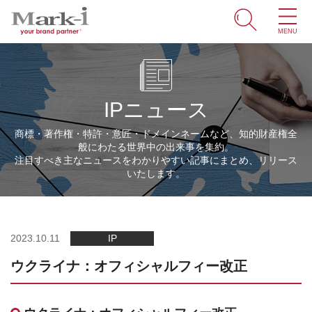
MENU
ホーム
サービス
IPニュース
取引事例
商標・著作権・特許・意匠・ドメインネームなど、知的財産権全
般にわたる世界中の出来事を集約。
商標・ブランドの豆知識
注目すべき主なニュースをわかりやすい記事にまとめ、リリース
いたします。
知財情報
企業情報
2023.10.11
IP
ウクライナ：オフィシャルフィー改正
ENGLISH