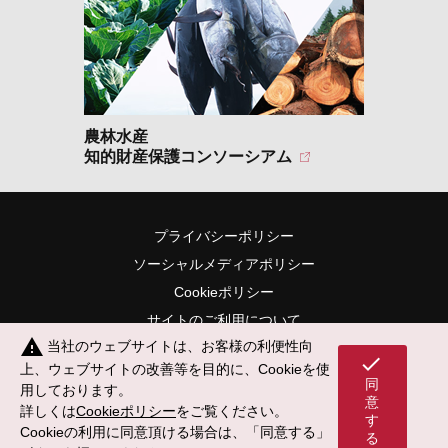
農林水産
知的財産保護コンソーシアム
プライバシーポリシー
ソーシャルメディアポリシー
Cookieポリシー
サイトのご利用について
warning
当社のウェブサイトは、お客様の利便性向
サイトマップ
check
上、ウェブサイトの改善等を目的に、Cookieを使
同
用しております。
意
詳しくは
Cookieポリシー
をご覧ください。
す
Cookieの利用に同意頂ける場合は、「同意する」
る
© 2002-
2026 Mark-i,inc. All Rights Reserved.