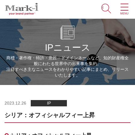
MENU
ホーム
サービス
IPニュース
取引事例
商標・著作権・特許・意匠・ドメインネームなど、知的財産権全
般にわたる世界中の出来事を集約。
商標・ブランドの豆知識
注目すべき主なニュースをわかりやすい記事にまとめ、リリース
いたします。
知財情報
企業情報
2023.12.26
IP
シリア：オフィシャルフィー上昇
ENGLISH