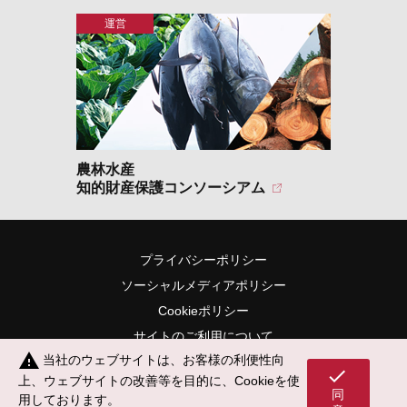
農林水産
知的財産保護コンソーシアム
プライバシーポリシー
ソーシャルメディアポリシー
Cookieポリシー
サイトのご利用について
warning
当社のウェブサイトは、お客様の利便性向
サイトマップ
check
上、ウェブサイトの改善等を目的に、Cookieを使
同
用しております。