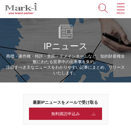
MENU
ホーム
サービス
IPニュース
取引事例
商標・著作権・特許・意匠・ドメインネームなど、知的財産権全
般にわたる世界中の出来事を集約。
商標・ブランドの豆知識
注目すべき主なニュースをわかりやすい記事にまとめ、リリース
いたします。
知財情報
企業情報
最新IPニュースをメールで受け取る
ENGLISH
無料購読申込み