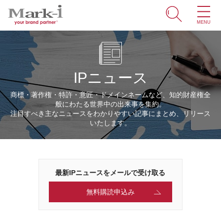
MENU
ホーム
サービス
IPニュース
取引事例
商標・著作権・特許・意匠・ドメインネームなど、知的財産権全
般にわたる世界中の出来事を集約。
商標・ブランドの豆知識
注目すべき主なニュースをわかりやすい記事にまとめ、リリース
いたします。
知財情報
企業情報
最新IPニュースをメールで受け取る
ENGLISH
無料購読申込み