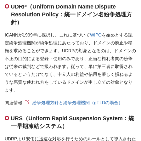
お問合せはこちら
UDRP（Uniform Domain Name Dispute
Resolution Policy：統一ドメイン名紛争処理方
資料ダウンロード
針）
ICANNが1999年に採択し、これに基づいて
WIPO
を始めとする認
定紛争処理機関が紛争処理にあたっており、ドメインの廃止や移
転を求めることができます。UDRPの対象となるのは、ドメインの
不正の目的による登録・使用のみであり、正当な権利者間の紛争
は従来の裁判などで扱われます。従って、単に第三者に取得され
ているというだけでなく、申立人の利益や信用を著しく損ねるよ
うな悪質な使われ方をしているドメインが申し立ての対象となり
ます。
関連情報:
紛争処理方針と紛争処理機関（gTLDの場合）
URS（Uniform Rapid Suspension System：統
一早期凍結システム）
UDRPより安価に迅速な対応を行うためのルールとして導入された