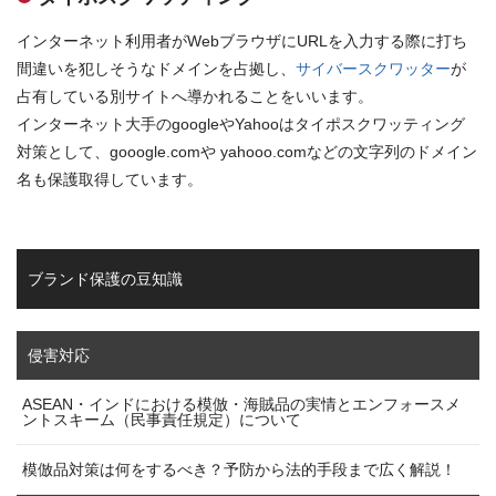
インターネット利用者がWebブラウザにURLを入力する際に打ち
間違いを犯しそうなドメインを占拠し、
サイバースクワッター
が
占有している別サイトへ導かれることをいいます。
インターネット大手のgoogleやYahooはタイポスクワッティング
対策として、gooogle.comや yahooo.comなどの文字列のドメイン
名も保護取得しています。
ブランド保護の豆知識
侵害対応
ASEAN・インドにおける模倣・海賊品の実情とエンフォースメ
ントスキーム（民事責任規定）について
模倣品対策は何をするべき？予防から法的手段まで広く解説！