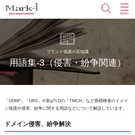
MENU
ホーム
サービス
ブランド保護の豆知識
取引事例
用語集-3（侵害・紛争関連）
商標・ブランドの豆知識
知財情報
企業情報
「UDRP」「URS」や新gTLDの「TMCH」など商標権者のドメイ
ン保護や侵害、紛争に関する用語などについて解説しています。
ENGLISH
ドメイン侵害、紛争解決