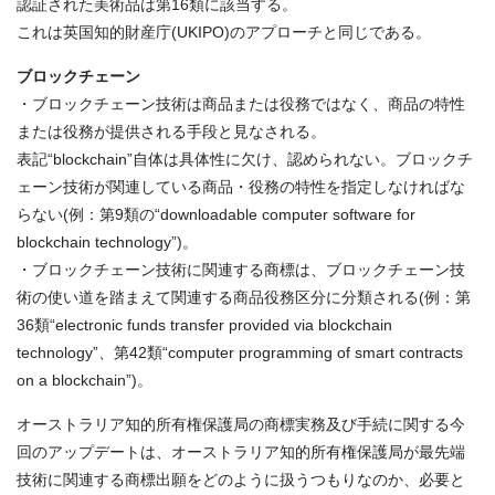
認証された美術品は第16類に該当する。
これは英国知的財産庁(UKIPO)のアプローチと同じである。
ブロックチェーン
・ブロックチェーン技術は商品または役務ではなく、商品の特性
または役務が提供される手段と見なされる。
表記“blockchain”自体は具体性に欠け、認められない。ブロックチ
ェーン技術が関連している商品・役務の特性を指定しなければな
らない(例：第9類の“downloadable computer software for
blockchain technology”)。
・ブロックチェーン技術に関連する商標は、ブロックチェーン技
術の使い道を踏まえて関連する商品役務区分に分類される(例：第
36類“electronic funds transfer provided via blockchain
technology”、第42類“computer programming of smart contracts
on a blockchain”)。
オーストラリア知的所有権保護局の商標実務及び手続に関する今
回のアップデートは、オーストラリア知的所有権保護局が最先端
技術に関連する商標出願をどのように扱うつもりなのか、必要と