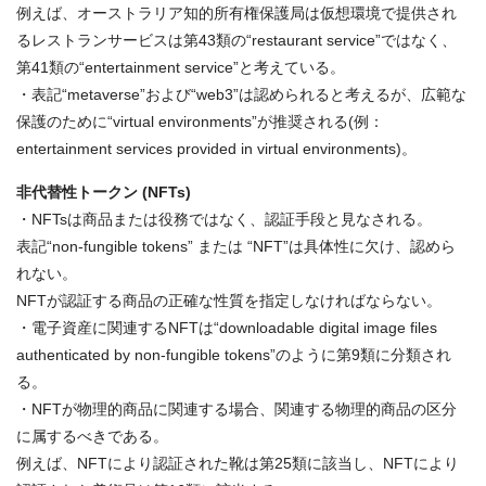
例えば、オーストラリア知的所有権保護局は仮想環境で提供され
るレストランサービスは第43類の“restaurant service”ではなく、
第41類の“entertainment service”と考えている。
・表記“metaverse”および“web3”は認められると考えるが、広範な
保護のために“virtual environments”が推奨される(例：
entertainment services provided in virtual environments)。
非代替性トークン (NFTs)
・NFTsは商品または役務ではなく、認証手段と見なされる。
表記“non-fungible tokens” または “NFT”は具体性に欠け、認めら
れない。
NFTが認証する商品の正確な性質を指定しなければならない。
・電子資産に関連するNFTは“downloadable digital image files
authenticated by non-fungible tokens”のように第9類に分類され
る。
・NFTが物理的商品に関連する場合、関連する物理的商品の区分
に属するべきである。
例えば、NFTにより認証された靴は第25類に該当し、NFTにより