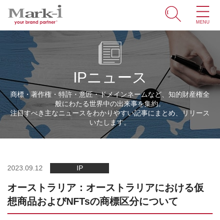
MENU
ホーム
サービス
IPニュース
取引事例
商標・著作権・特許・意匠・ドメインネームなど、知的財産権全
般にわたる世界中の出来事を集約。
商標・ブランドの豆知識
注目すべき主なニュースをわかりやすい記事にまとめ、リリース
いたします。
知財情報
企業情報
2023.09.12
IP
オーストラリア：オーストラリアにおける仮
ENGLISH
想商品およびNFTsの商標区分について