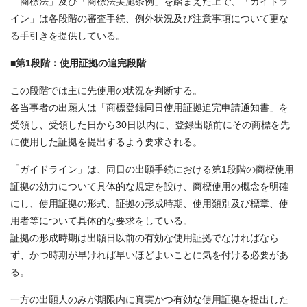
「商標法」及び「商標法実施条例」を踏まえた上で、「ガイドラ
イン」は各段階の審査手続、例外状況及び注意事項について更な
る手引きを提供している。
■第1段階：使用証拠の追完段階
この段階では主に先使用の状況を判断する。
各当事者の出願人は「商標登録同日使用証拠追完申請通知書」を
受領し、受領した日から30日以内に、登録出願前にその商標を先
に使用した証拠を提出するよう要求される。
「ガイドライン」は、同日の出願手続における第1段階の商標使用
証拠の効力について具体的な規定を設け、商標使用の概念を明確
にし、使用証拠の形式、証拠の形成時期、使用類別及び標章、使
用者等について具体的な要求をしている。
証拠の形成時期は出願日以前の有効な使用証拠でなければなら
ず、かつ時期が早ければ早いほどよいことに気を付ける必要があ
る。
一方の出願人のみが期限内に真実かつ有効な使用証拠を提出した