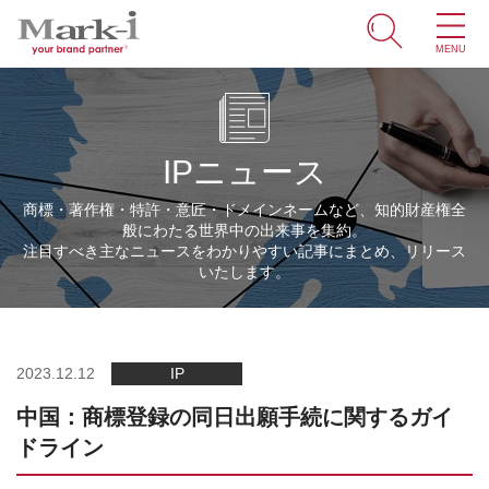
MENU
ホーム
サービス
IPニュース
取引事例
商標・著作権・特許・意匠・ドメインネームなど、知的財産権全
般にわたる世界中の出来事を集約。
商標・ブランドの豆知識
注目すべき主なニュースをわかりやすい記事にまとめ、リリース
いたします。
知財情報
企業情報
2023.12.12
IP
中国：商標登録の同日出願手続に関するガイ
ENGLISH
ドライン