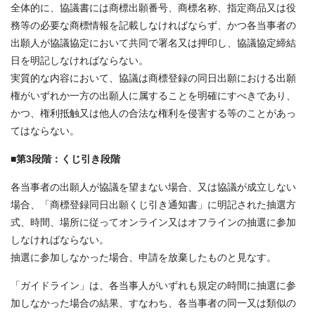
全体的に、協議書には商標出願番号、商標名称、指定商品又は役
務等の必要な商標情報を記載しなければならず、かつ各当事者の
出願人が協議協定において共同で署名又は押印し、協議協定締結
日を明記しなければならない。
実質的な内容において、協議は商標登録の同日出願における出願
権がいずれか一方の出願人に属することを明確にすべきであり、
かつ、権利抵触又は他人の合法な権利を侵害する等のことがあっ
てはならない。
■第3段階：くじ引き段階
各当事者の出願人が協議を望まない場合、又は協議が成立しない
場合、「商標登録同日出願くじ引き通知書」に明記された抽選方
式、時間、場所に従ってオンライン又はオフラインの抽選に参加
しなければならない。
抽選に参加しなかった場合、申請を放棄したものと見なす。
「ガイドライン」は、各当事人がいずれも規定の時間に抽選に参
加しなかった場合の結果、すなわち、各当事者の同一又は類似の