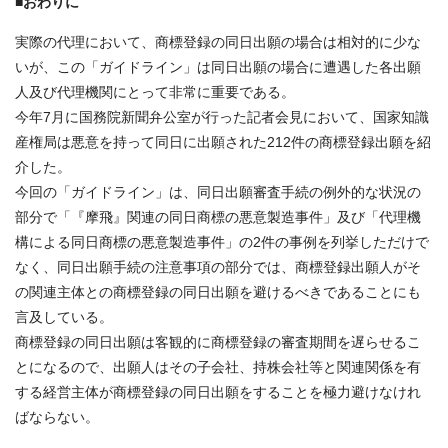
■おわりに
実際の代理において、商標登録の同日出願の場合は相対的に少な
いが、この「ガイドライン」は同日出願の場合に遭遇した各出願
人及び代理機関にとって非常に重要である。
今年7月に国務院新聞弁公室が行った記者会見において、国家知識
産権局は悪意を持って同日に出願された212件の商標登録出願を紹
介した。
今回の「ガイドライン」は、同日出願審査手続の例外的な状況の
部分で「『摩飛』関連の同日商標の悪意製造事件」及び「代理機
構による同日商標の悪意製造事件」の2件の事例を列挙しただけで
なく、同日出願手続の注意事項の部分では、商標登録出願人がそ
の関連主体との商標登録の同日出願を避けるべきであることにも
言及している。
商標登録の同日出願は客観的に商標登録の審査期間を遅らせるこ
とになるので、出願人はその子会社、持株会社等と関連関係を有
する経営主体が商標登録の同日出願をすることを極力避けなけれ
ばならない。