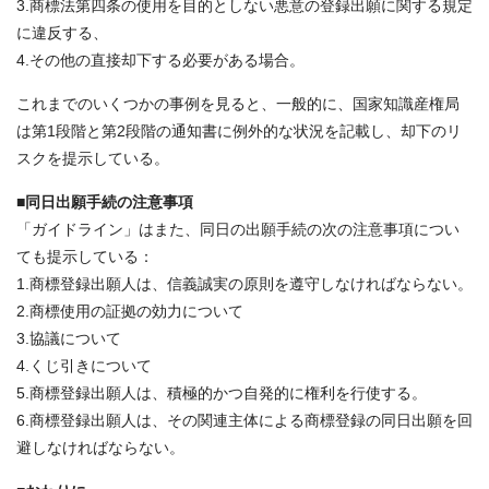
3.商標法第四条の使用を目的としない悪意の登録出願に関する規定
に違反する、
4.その他の直接却下する必要がある場合。
これまでのいくつかの事例を見ると、一般的に、国家知識産権局
は第1段階と第2段階の通知書に例外的な状況を記載し、却下のリ
スクを提示している。
■同日出願手続の注意事項
「ガイドライン」はまた、同日の出願手続の次の注意事項につい
ても提示している：
1.商標登録出願人は、信義誠実の原則を遵守しなければならない。
2.商標使用の証拠の効力について
3.協議について
4.くじ引きについて
5.商標登録出願人は、積極的かつ自発的に権利を行使する。
6.商標登録出願人は、その関連主体による商標登録の同日出願を回
避しなければならない。