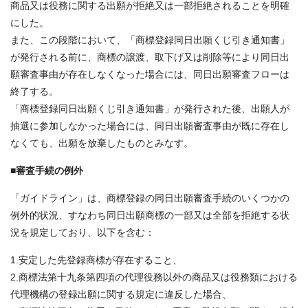
商品又は役務に関する出願が拒絶又は一部拒絶されることを明確
にした。
また、この段階において、「商標登録同日出願くじ引き通知書」
が発行される前に、商標の譲渡、取下げ又は削除等により同日出
願審査事由が存在しなくなった場合には、同日出願審査フローは
終了する。
「商標登録同日出願くじ引き通知書」が発行された後、出願人が
抽選に参加しなかった場合には、同日出願審査事由が既に存在し
なくても、出願を放棄したものとみなす。
■審査手続の例外
「ガイドライン」は、商標登録の同日出願審査手続のいくつかの
例外的状況、すなわち同日出願商標の一部又は全部を拒絶する状
況を規定しており、以下を含む：
1.安定した先登録商標が存在すること、
2.商標法第十九条第四項の代理役務以外の商品又は役務類における
代理機構の登録出願に関する規定に違反した場合、