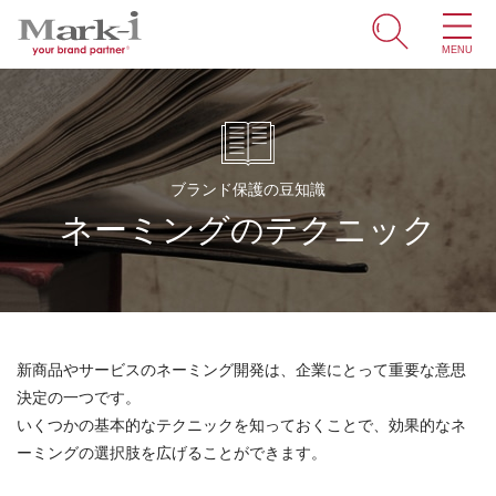
MENU
ホーム
サービス
ブランド保護の豆知識
取引事例
ネーミングのテクニック
商標・ブランドの豆知識
知財情報
企業情報
新商品やサービスのネーミング開発は、企業にとって重要な意思
決定の一つです。
ENGLISH
いくつかの基本的なテクニックを知っておくことで、効果的なネ
ーミングの選択肢を広げることができます。