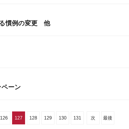
る慣例の変更 他
ンペーン
126
127
128
129
130
131
次
最後